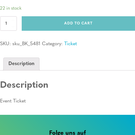
22 in stock
Ticket:
ADD TO CART
Erste
Hilfe
Kurs
SKU:
sku_BK_5481
Category:
Ticket
quantity
Description
Description
Event Ticket
Folge uns auf