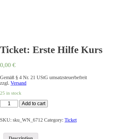
Ticket: Erste Hilfe Kurs
0,00
€
Gemäß § 4 Nr. 21 UStG umsatzsteuerbefreit
zzgl.
Versand
25 in stock
Ticket:
Add to cart
Erste
Hilfe
Kurs
SKU:
sku_WN_6712
Category:
Ticket
quantity
Description