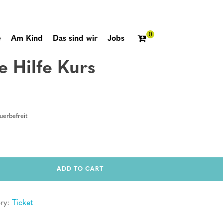
e
Am Kind
Das sind wir
Jobs
e Hilfe Kurs
erbefreit
ADD TO CART
ry:
Ticket