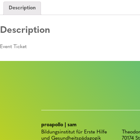
Description
Description
Event Ticket
proapollo | sam
Bildungsinstitut für Erste Hilfe
Theodor
und Gesundheitspädagogik
70174 St