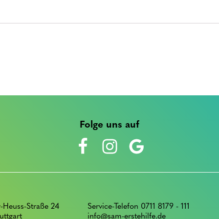
Folge uns auf
-Heuss-Straße 24
Service-Telefon 0711 8179 - 111
uttgart
info@sam-erstehilfe.de