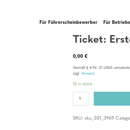
Für Führerscheinbewerber
Für Betrieb
Ticket: Erst
0,00
€
Gemäß § 4 Nr. 21 UStG umsatzsteu
zzgl.
Versand
16 in stock
Ticket:
Erste
Hilfe
Kurs
SKU:
sku_S01_3969
Catego
quantity