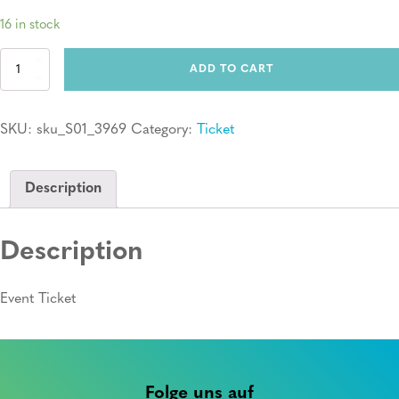
16 in stock
Ticket:
ADD TO CART
Erste
Hilfe
Kurs
SKU:
sku_S01_3969
Category:
Ticket
quantity
Description
Description
Event Ticket
Folge uns auf