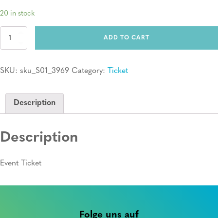
20 in stock
Ticket:
ADD TO CART
Erste
Hilfe
Kurs
SKU:
sku_S01_3969
Category:
Ticket
quantity
Description
Description
Event Ticket
Folge uns auf