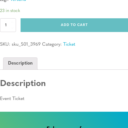
23 in stock
Ticket:
ADD TO CART
Erste
Hilfe
Kurs
SKU:
sku_S01_3969
Category:
Ticket
quantity
Description
Description
Event Ticket