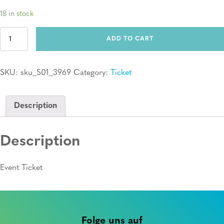
18 in stock
Ticket:
ADD TO CART
Erste
Hilfe
Kurs
SKU:
sku_S01_3969
Category:
Ticket
quantity
Description
Description
Event Ticket
Folge uns auf