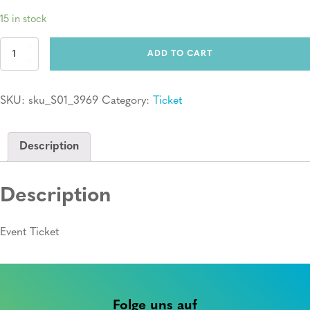
15 in stock
Ticket:
ADD TO CART
Erste
Hilfe
Kurs
SKU:
sku_S01_3969
Category:
Ticket
quantity
Description
Description
Event Ticket
Folge uns auf