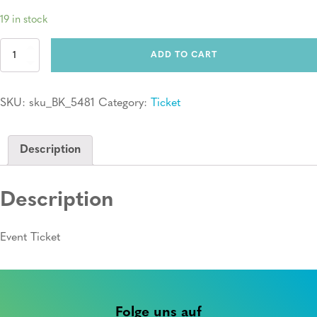
19 in stock
Ticket:
ADD TO CART
Erste
Hilfe
Kurs
SKU:
sku_BK_5481
Category:
Ticket
quantity
Description
Description
Event Ticket
Folge uns auf