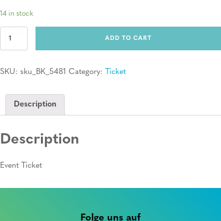
14 in stock
Ticket:
ADD TO CART
Erste
Hilfe
Kurs
SKU:
sku_BK_5481
Category:
Ticket
quantity
Description
Description
Event Ticket
Folge uns auf