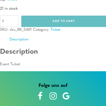
21 in stock
Ticket:
ADD TO CART
Erste
Hilfe
SKU:
sku_BK_5481
Category:
Ticket
Kurs
quantity
Description
Description
Event Ticket
Folge uns auf