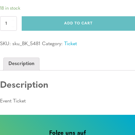
18 in stock
Ticket:
ADD TO CART
Erste
Hilfe
Kurs
SKU:
sku_BK_5481
Category:
Ticket
quantity
Description
Description
Event Ticket
Folge uns auf