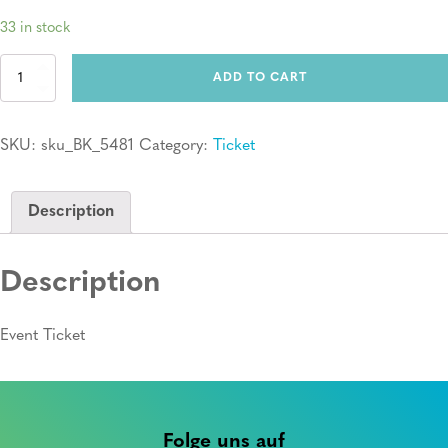
33 in stock
Ticket:
ADD TO CART
Erste
Hilfe
Kurs
SKU:
sku_BK_5481
Category:
Ticket
quantity
Description
Description
Event Ticket
Folge uns auf