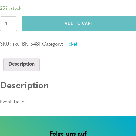
25 in stock
Ticket:
ADD TO CART
Erste
Hilfe
Kurs
SKU:
sku_BK_5481
Category:
Ticket
quantity
Description
Description
Event Ticket
Folge uns auf