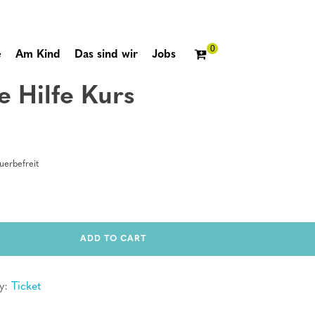
e
Am Kind
Das sind wir
Jobs
e Hilfe Kurs
erbefreit
ADD TO CART
y:
Ticket