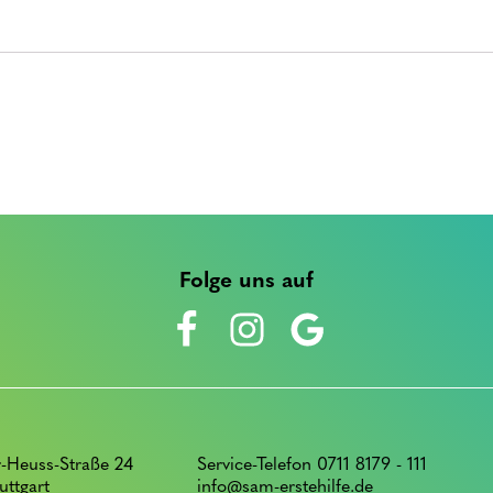
Folge uns auf
-Heuss-Straße 24
Service-Telefon 0711 8179 - 111
uttgart
info@sam-erstehilfe.de