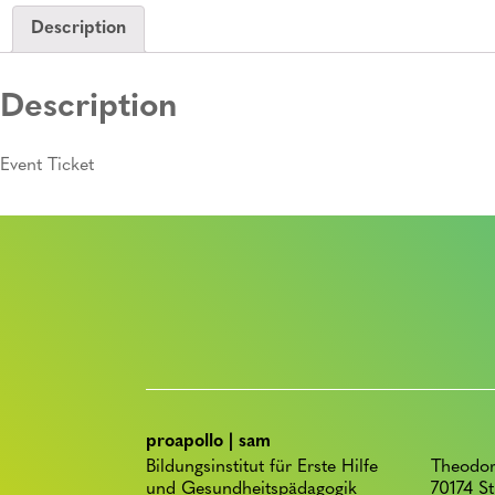
Description
Description
Event Ticket
proapollo | sam
Bildungsinstitut für Erste Hilfe
Theodor
und Gesundheitspädagogik
70174 St