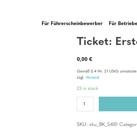
Für Führerscheinbewerber
Für Betrieb
Ticket: Erst
0,00
€
Gemäß § 4 Nr. 21 UStG umsatzsteu
zzgl.
Versand
23 in stock
Ticket:
Erste
Hilfe
Kurs
SKU:
sku_BK_5481
Categor
quantity