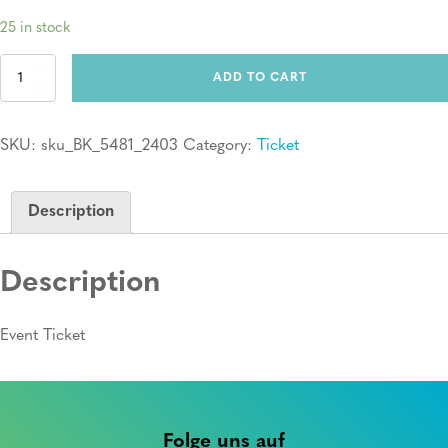
25 in stock
Ticket:
ADD TO CART
Erste
Hilfe
Kurs
SKU:
sku_BK_5481_2403
Category:
Ticket
quantity
Description
Description
Event Ticket
Folge uns auf