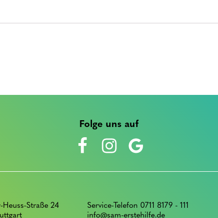
Folge uns auf
-Heuss-Straße 24
Service-Telefon 0711 8179 - 111
uttgart
info@sam-erstehilfe.de