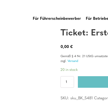
Für Führerscheinbewerber
Für Betrieb
Ticket: Erst
0,00
€
Gemäß § 4 Nr. 21 UStG umsatzsteu
zzgl.
Versand
20 in stock
Ticket:
Erste
Hilfe
Kurs
SKU:
sku_BK_5481
Categor
quantity