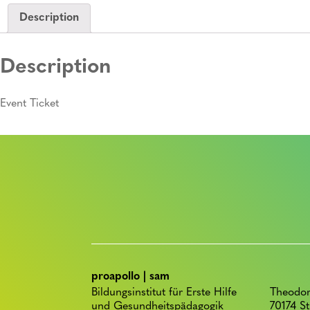
Description
Description
Event Ticket
proapollo | sam
Bildungsinstitut für Erste Hilfe
Theodor
und Gesundheitspädagogik
70174 St