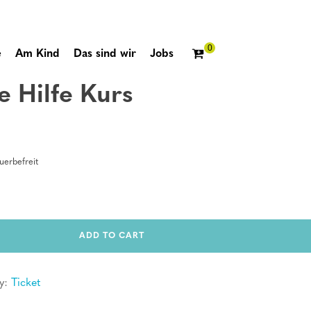
e
Am Kind
Das sind wir
Jobs
e Hilfe Kurs
erbefreit
ADD TO CART
y:
Ticket