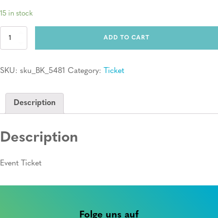
15 in stock
Ticket:
ADD TO CART
Erste
Hilfe
Kurs
SKU:
sku_BK_5481
Category:
Ticket
quantity
Description
Description
Event Ticket
Folge uns auf