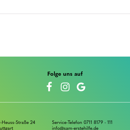
Folge uns auf
-Heuss-Straße 24
Service-Telefon 0711 8179 - 111
uttgart
info@sam-erstehilfe.de