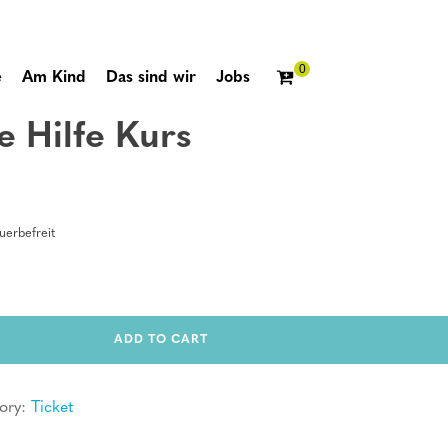
e
Am Kind
Das sind wir
Jobs
e Hilfe Kurs
erbefreit
ADD TO CART
ory:
Ticket