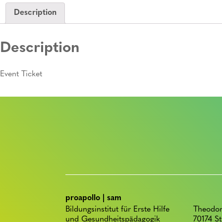
Description
Description
Event Ticket
proapollo | sam
Bildungsinstitut für Erste Hilfe
Theodor
und Gesundheitspädagogik
70174 St