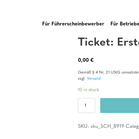
Für Führerscheinbewerber
Für Betrieb
Ticket: Erst
0,00
€
Gemäß § 4 Nr. 21 UStG umsatzsteu
zzgl.
Versand
10 in stock
Ticket:
Erste
Hilfe
Kurs
SKU:
sku_SCH_8919
Categ
quantity