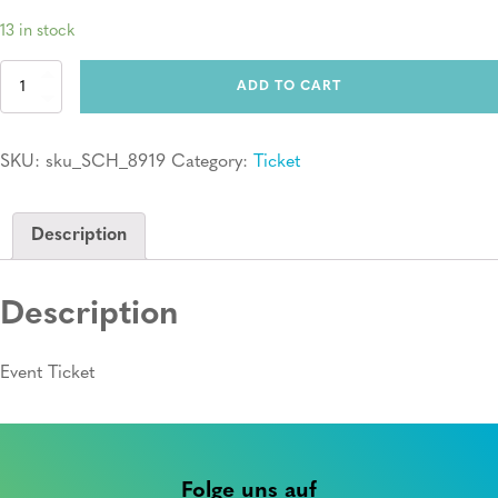
13 in stock
Ticket:
ADD TO CART
Erste
Hilfe
Kurs
SKU:
sku_SCH_8919
Category:
Ticket
quantity
Description
Description
Event Ticket
Folge uns auf