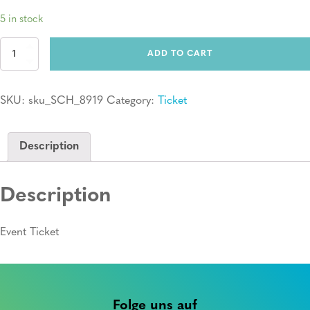
5 in stock
Ticket:
ADD TO CART
Erste
Hilfe
Kurs
SKU:
sku_SCH_8919
Category:
Ticket
quantity
Description
Description
Event Ticket
Folge uns auf