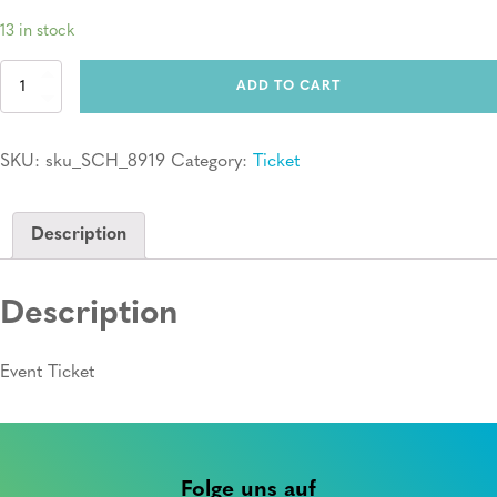
13 in stock
Ticket:
ADD TO CART
Erste
Hilfe
Kurs
SKU:
sku_SCH_8919
Category:
Ticket
quantity
Description
Description
Event Ticket
Folge uns auf