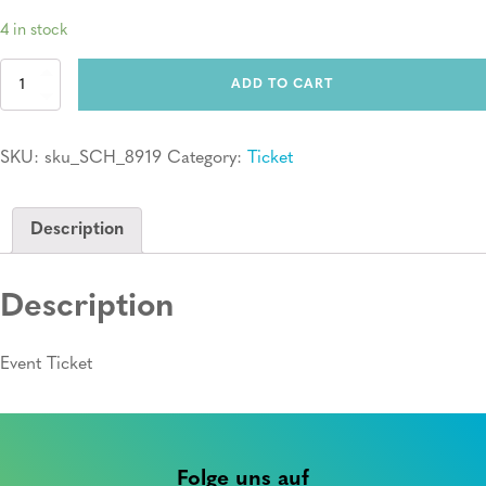
4 in stock
Ticket:
ADD TO CART
Erste
Hilfe
Kurs
SKU:
sku_SCH_8919
Category:
Ticket
quantity
Description
Description
Event Ticket
Folge uns auf