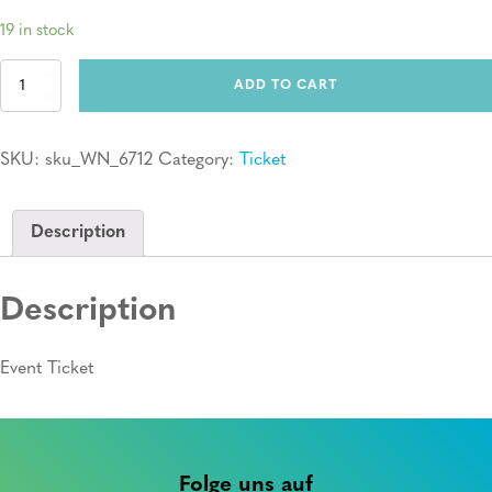
19 in stock
Ticket:
ADD TO CART
Erste
Hilfe
Kurs
SKU:
sku_WN_6712
Category:
Ticket
quantity
Description
Description
Event Ticket
Folge uns auf