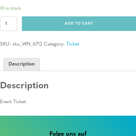
10 in stock
Ticket:
ADD TO CART
Erste
Hilfe
Kurs
SKU:
sku_WN_6712
Category:
Ticket
quantity
Description
Description
Event Ticket
Folge uns auf