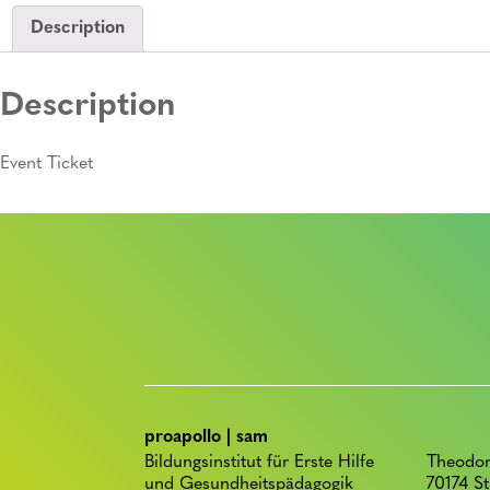
Description
Description
Event Ticket
proapollo | sam
Bildungsinstitut für Erste Hilfe
Theodor
und Gesundheitspädagogik
70174 St