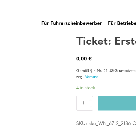
Für Führerscheinbewerber
Für Betrieb
Ticket: Erst
0,00
€
Gemäß § 4 Nr. 21 UStG umsatzsteu
zzgl.
Versand
4 in stock
Ticket:
Erste
Hilfe
Kurs
SKU:
sku_WN_6712_2186
C
quantity