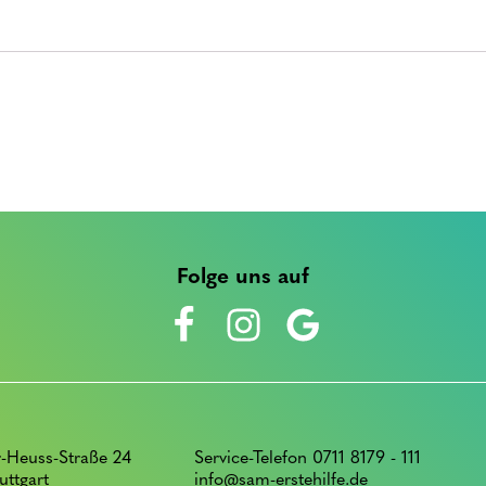
Folge uns auf
-Heuss-Straße 24
Service-Telefon 0711 8179 - 111
uttgart
info@sam-erstehilfe.de