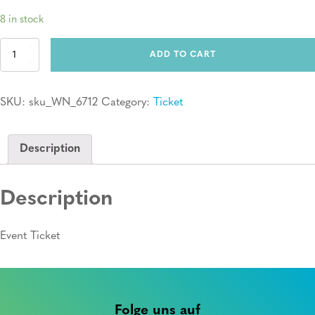
8 in stock
Ticket:
ADD TO CART
Erste
Hilfe
Kurs
SKU:
sku_WN_6712
Category:
Ticket
quantity
Description
Description
Event Ticket
Folge uns auf