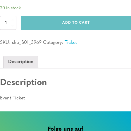
20 in stock
Ticket:
ADD TO CART
Erste
Hilfe
Kurs
SKU:
sku_S01_3969
Category:
Ticket
quantity
Description
Description
Event Ticket
Folge uns auf