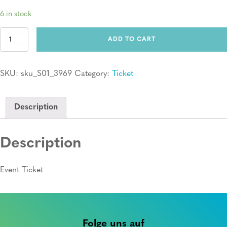
6 in stock
Ticket:
ADD TO CART
Erste
Hilfe
Kurs
SKU:
sku_S01_3969
Category:
Ticket
quantity
Description
Description
Event Ticket
Folge uns auf