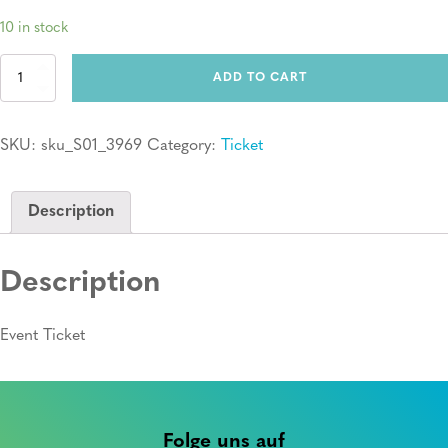
10 in stock
Ticket:
ADD TO CART
Erste
Hilfe
Kurs
SKU:
sku_S01_3969
Category:
Ticket
quantity
Description
Description
Event Ticket
Folge uns auf