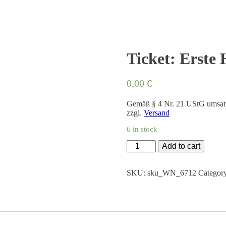
Ticket: Erste 
0,00
€
Gemäß § 4 Nr. 21 UStG umsatz
zzgl.
Versand
6 in stock
Ticket:
Add to cart
Erste
Hilfe
Kurs
SKU:
sku_WN_6712
Categor
quantity