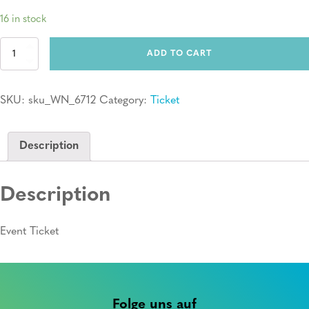
16 in stock
Ticket:
ADD TO CART
Erste
Hilfe
Kurs
SKU:
sku_WN_6712
Category:
Ticket
quantity
Description
Description
Event Ticket
Folge uns auf