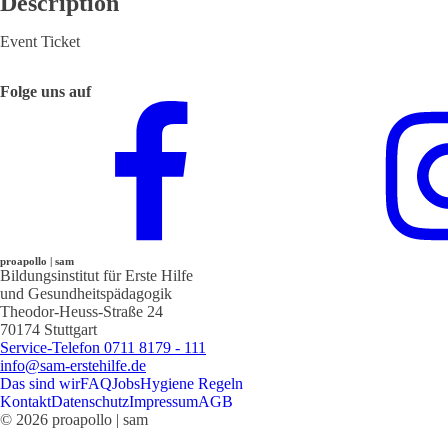
Description
Event Ticket
Folge uns auf
proapollo | sam
Bildungsinstitut für Erste Hilfe
und Gesundheitspädagogik
Theodor-Heuss-Straße 24
70174 Stuttgart
Service-Telefon 0711 8179 - 111
info@sam-erstehilfe.de
Das sind wir
FAQ
Jobs
Hygiene Regeln
Kontakt
Datenschutz
Impressum
AGB
© 2026 proapollo | sam