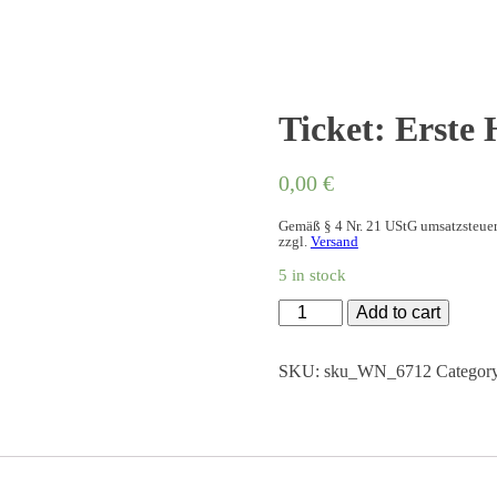
Ticket: Erste 
0,00
€
Gemäß § 4 Nr. 21 UStG umsatzsteuer
zzgl.
Versand
5 in stock
Ticket:
Add to cart
Erste
Hilfe
Kurs
SKU:
sku_WN_6712
Categor
quantity