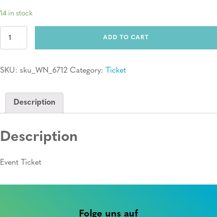
14 in stock
Ticket:
ADD TO CART
Erste
Hilfe
Kurs
SKU:
sku_WN_6712
Category:
Ticket
quantity
Description
Description
Event Ticket
Folge uns auf