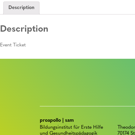
Description
Description
Event Ticket
proapollo | sam
Bildungsinstitut für Erste Hilfe
Theodor
und Gesundheitspädagogik
70174 St