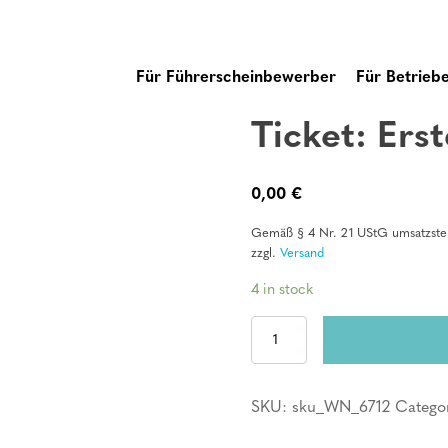
Für Führerscheinbewerber
Für Betrieb
Ticket: Erst
0,00
€
Gemäß § 4 Nr. 21 UStG umsatzsteu
zzgl.
Versand
4 in stock
Ticket:
Erste
Hilfe
Kurs
SKU:
sku_WN_6712
Catego
quantity