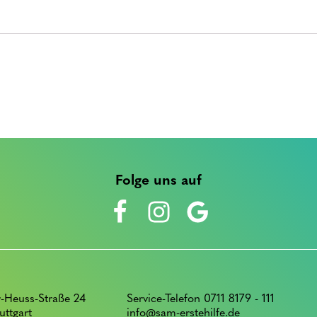
Folge uns auf
-Heuss-Straße 24
Service-Telefon 0711 8179 - 111
uttgart
info@sam-erstehilfe.de