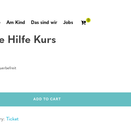
e
Am Kind
Das sind wir
Jobs
e Hilfe Kurs
erbefreit
ADD TO CART
ry:
Ticket