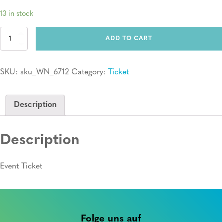
13 in stock
Ticket:
ADD TO CART
Erste
Hilfe
Kurs
SKU:
sku_WN_6712
Category:
Ticket
quantity
Description
Description
Event Ticket
Folge uns auf