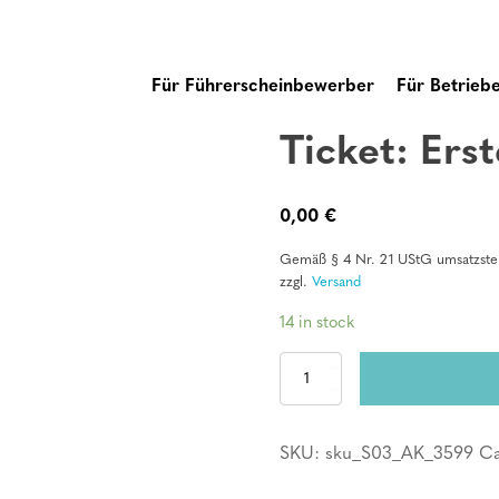
Für Führerscheinbewerber
Für Betrieb
Ticket: Erst
0,00
€
Gemäß § 4 Nr. 21 UStG umsatzsteu
zzgl.
Versand
14 in stock
Ticket:
Erste
Hilfe
am
SKU:
sku_S03_AK_3599
Ca
Kind
/
Säugling