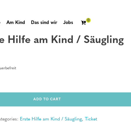
e
Am Kind
Das sind wir
Jobs
e Hilfe am Kind / Säugling
erbefreit
ADD TO CART
tegories:
Erste Hilfe am Kind / Säugling
,
Ticket