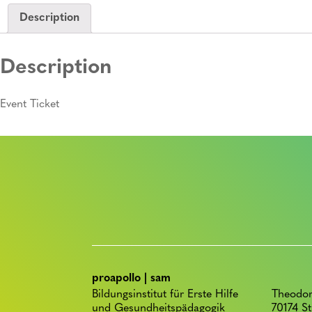
Description
Description
Event Ticket
proapollo | sam
Bildungsinstitut für Erste Hilfe
Theodor
und Gesundheitspädagogik
70174 St