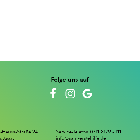
quantity
Folge uns auf
-Heuss-Straße 24
Service-Telefon 0711 8179 - 111
uttgart
info@sam-erstehilfe.de