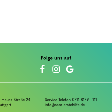
Folge uns auf
-Heuss-Straße 24
Service-Telefon 0711 8179 - 111
uttgart
info@sam-erstehilfe.de