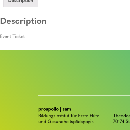
Description
Description
Event Ticket
proapollo | sam
Bildungsinstitut für Erste Hilfe
Theodor
und Gesundheitspädagogik
70174 St