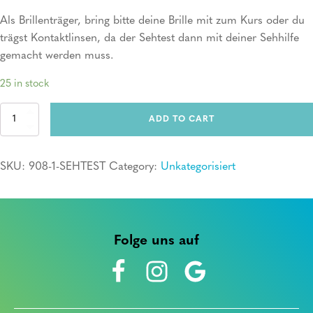
Als Brillenträger, bring bitte deine Brille mit zum Kurs oder du
trägst Kontaktlinsen, da der Sehtest dann mit deiner Sehhilfe
gemacht werden muss.
25 in stock
Erste
ADD TO CART
Hilfe
Kurs
+
SKU:
908-1-SEHTEST
Category:
Unkategorisiert
Sehtest
quantity
Folge uns auf