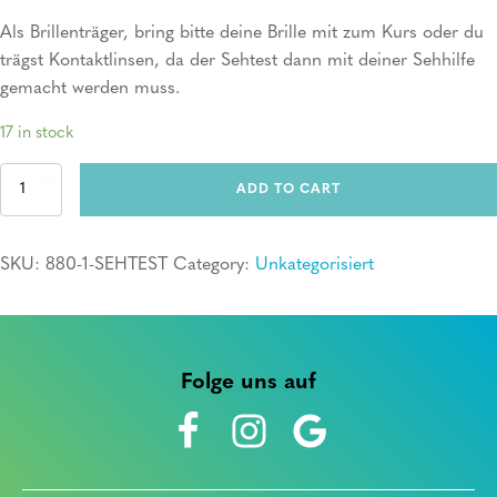
Als Brillenträger, bring bitte deine Brille mit zum Kurs oder du
trägst Kontaktlinsen, da der Sehtest dann mit deiner Sehhilfe
gemacht werden muss.
17 in stock
Erste
ADD TO CART
Hilfe
Kurs
+
SKU:
880-1-SEHTEST
Category:
Unkategorisiert
Sehtest
quantity
Folge uns auf