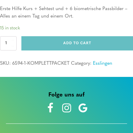
Erste Hilfe Kurs + Sehtest und + 6 biometrische Passbilder –
Alles an einem Tag und einem Ort.
15 in stock
Komplettpacket
ADD TO CART
quantity
SKU:
6594-1-KOMPLETTPACKET
Category:
Esslingen
Folge uns auf