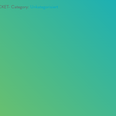
CKET-
Category:
Unkategorisiert