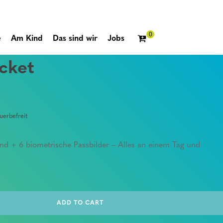
e
Am Kind
Das sind wir
Jobs
cket
erbefreit
und + 6 biometrische Passbilder – Alles an einem Tag und
ADD TO CART