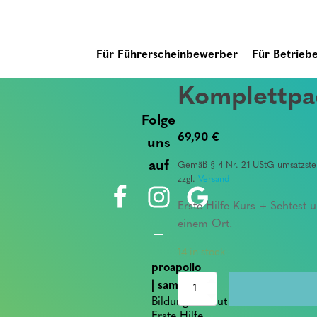
Für Führerscheinbewerber
Für Betrieb
Komplettpa
Folge
69,90
€
uns
auf
Gemäß § 4 Nr. 21 UStG umsatzsteu
zzgl.
Versand
Erste Hilfe Kurs + Sehtest 
einem Ort.
14 in stock
proapollo
Komplettpacket
| sam
quantity
Bildungsinstitut für
Erste Hilfe