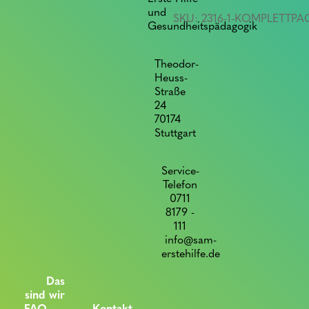
und
SKU:
2316-1-KOMPLETTPA
Gesundheitspädagogik
Theodor-
Heuss-
Straße
24
70174
Stuttgart
Service-
Telefon
0711
8179 -
111
info@sam-
erstehilfe.de
Das
sind wir