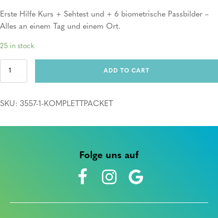
Erste Hilfe Kurs + Sehtest und + 6 biometrische Passbilder –
Alles an einem Tag und einem Ort.
25 in stock
Komplettpacket
ADD TO CART
quantity
SKU:
3557-1-KOMPLETTPACKET
Folge uns auf