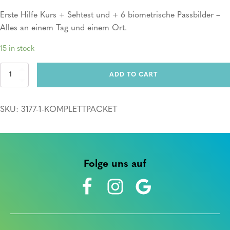
Erste Hilfe Kurs + Sehtest und + 6 biometrische Passbilder –
Alles an einem Tag und einem Ort.
15 in stock
Komplettpacket
ADD TO CART
quantity
SKU:
3177-1-KOMPLETTPACKET
Folge uns auf