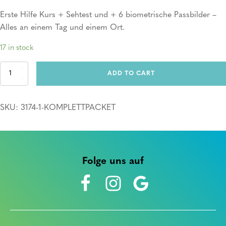
Erste Hilfe Kurs + Sehtest und + 6 biometrische Passbilder –
Alles an einem Tag und einem Ort.
17 in stock
Komplettpacket
ADD TO CART
quantity
SKU:
3174-1-KOMPLETTPACKET
Folge uns auf