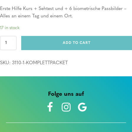
Erste Hilfe Kurs + Sehtest und + 6 biometrische Passbilder –
Alles an einem Tag und einem Ort.
17 in stock
Komplettpacket
ADD TO CART
quantity
SKU:
3110-1-KOMPLETTPACKET
Folge uns auf