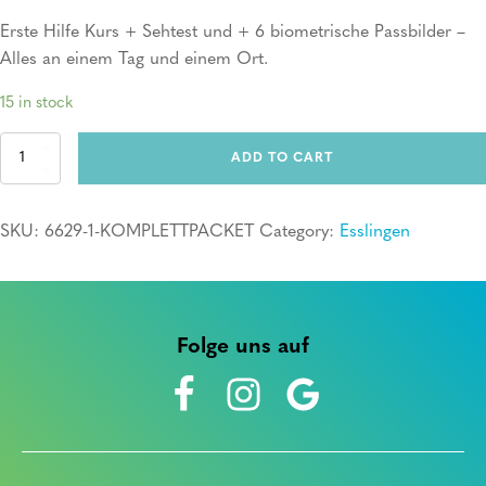
Erste Hilfe Kurs + Sehtest und + 6 biometrische Passbilder –
Alles an einem Tag und einem Ort.
15 in stock
Komplettpacket
ADD TO CART
quantity
SKU:
6629-1-KOMPLETTPACKET
Category:
Esslingen
Folge uns auf