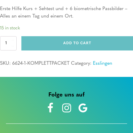
Erste Hilfe Kurs + Sehtest und + 6 biometrische Passbilder –
Alles an einem Tag und einem Ort.
15 in stock
Komplettpacket
ADD TO CART
quantity
SKU:
6624-1-KOMPLETTPACKET
Category:
Esslingen
Folge uns auf