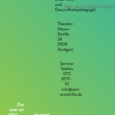
+
und
SKU:
6632-1-ERSTE-HILFE
Sehtest
Gesundheitspädagogik
quantity
Theodor-
Heuss-
Straße
24
70174
Stuttgart
Service-
Telefon
0711
8179 -
111
info@sam-
erstehilfe.de
Das
sind wir