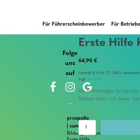
Für Führerscheinbewerber
Für Betrieb
Erste Hilfe
Folge
64,90
€
uns
auf
Gemäß § 4 Nr. 21 UStG umsatzsteu
zzgl.
Versand
Als Brillenträger, bring bit
Sehtest dann mit deiner Se
15 in stock
proapollo
Erste
| sam
Hilfe
Bildungsinstitut für
Kurs
Erste Hilfe