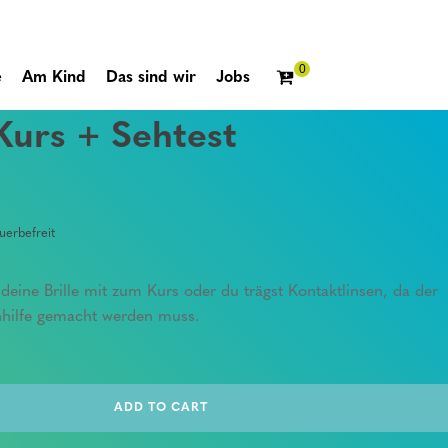
e
Am Kind
Das sind wir
Jobs
 Kurs + Sehtest
erbefreit
te deine Brille mit zum Kurs oder du trägst Kontaktlinsen, da der
hhilfe gemacht werden muss.
ADD TO CART