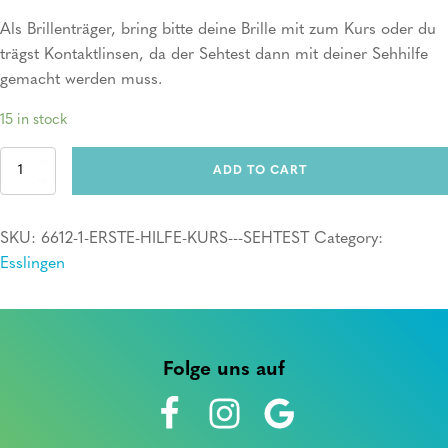
Als Brillenträger, bring bitte deine Brille mit zum Kurs oder du
trägst Kontaktlinsen, da der Sehtest dann mit deiner Sehhilfe
gemacht werden muss.
15 in stock
Erste
ADD TO CART
Hilfe
Kurs
+
SKU:
6612-1-ERSTE-HILFE-KURS---SEHTEST
Category:
Sehtest
quantity
Esslingen
Folge uns auf